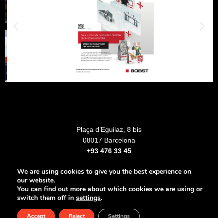
Plaça d’Eguilaz, 8 bis
08017 Barcelona
+93 476 33 45
We are using cookies to give you the best experience on
our website.
You can find out more about which cookies we are using or
Legal notice
Privacy Policy
Cookies Policy
switch them off in
settings
.
Accessibility
Cookie Settings
Accept
Reject
Settings